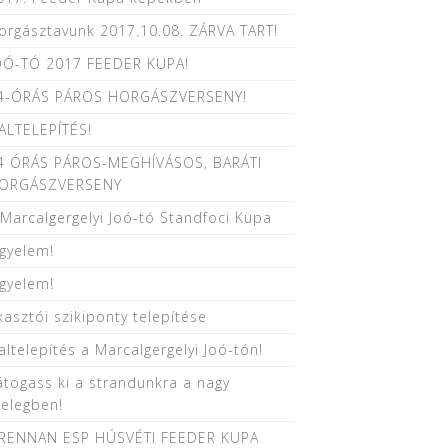
orgásztavunk 2017.10.08. ZÁRVA TART!
OÓ-TÓ 2017 FEEDER KUPA!
4-ÓRÁS PÁROS HORGÁSZVERSENY!
ALTELEPÍTÉS!
4 ÓRÁS PÁROS-MEGHÍVÁSOS, BARÁTI
ORGÁSZVERSENY
. Marcalgergelyi Joó-tó Standfoci Kupa
igyelem!
igyelem!
kasztói szikiponty telepítése
altelepítés a Marcalgergelyi Joó-tón!
átogass ki a strandunkra a nagy
elegben!
RENNAN ESP HÚSVÉTI FEEDER KUPA