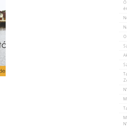
Ő
é
N
N
O
S
A
S
T
Z
N
M
T
M
N