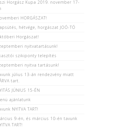
szi Horgász Kupa 2019. november 17-
n
ovemberi HORGÁSZAT!
apsütés, hétvége, horgászat JOÓ-TÓ
któberi Horgászat!
zeptemberi nyitvatartásunk!
kasztói szikiponty telepítés
zeptemberi nyitva tartásunk!
avunk július 13-án rendezvény miatt
ÁRVA tart.
YITÁS JÚNIUS 15-ÉN
enü ajánlatunk
avunk NYITVA TART!
árcius 9-én, és március 10-én tavunk
YITVA TART!