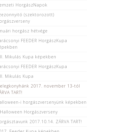
emzeti HorgászNapok
zezonnyitó (szektorozott)
orgászverseny
anuári horgász hétvége
arácsonyi FEEDER HorgászKupa
épekben
III. Mikulás Kupa képekben
arácsonyi FEEDER HorgászKupa
III. Mikulás Kupa
elegkonyhánk 2017. november 13-tól
ÁRVA TART!
alloween-i horgászversenyünk képekben
. Halloween Horgászverseny
orgásztavunk 2017.10.14. ZÁRVA TART!
017. Feeder Kupa képekben