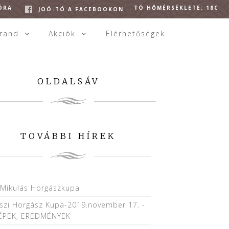
 ÓRA
TÓ HŐMÉRSÉKLETE: 18C
JOÓ-TÓ A FACEBOOKON
trand
Akciók
Elérhetőségek
OLDALSÁV
TOVÁBBI HÍREK
.Mikulás Horgászkupa
szi Horgász Kupa-2019.november 17. -
ÉPEK, EREDMÉNYEK