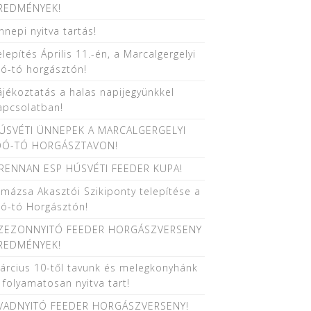
REDMÉNYEK!
nnepi nyitva tartás!
elepítés Április 11.-én, a Marcalgergelyi
oó-tó horgásztón!
ájékoztatás a halas napijegyünkkel
apcsolatban!
ÚSVÉTI ÜNNEPEK A MARCALGERGELYI
OÓ-TÓ HORGÁSZTAVON!
RENNAN ESP HÚSVÉTI FEEDER KUPA!
 mázsa Akasztói Szikiponty telepítése a
oó-tó Horgásztón!
ZEZONNYITÓ FEEDER HORGÁSZVERSENY
REDMÉNYEK!
árcius 10-től tavunk és melegkonyhánk
s folyamatosan nyitva tart!
VADNYITÓ FEEDER HORGÁSZVERSENY!