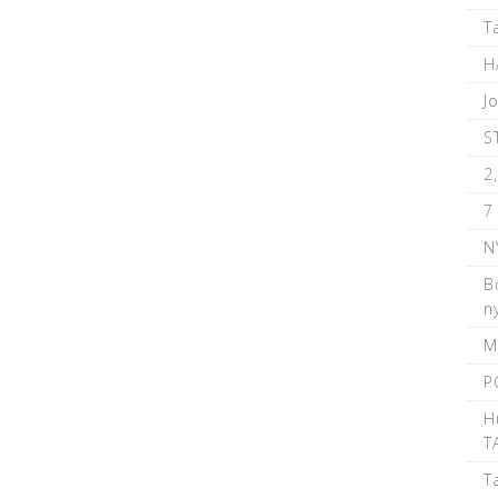
T
H
J
S
2
7
N
B
n
M
P
H
T
T