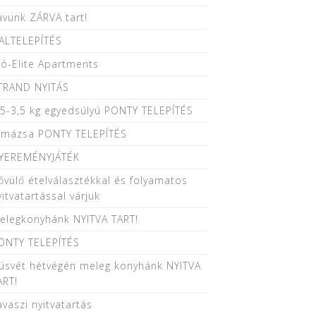
avunk ZÁRVA tart!
ALTELEPÍTÉS
oó-Elite Apartments
TRAND NYITÁS
,5-3,5 kg egyedsúlyú PONTY TELEPÍTÉS
 mázsa PONTY TELEPÍTÉS
YEREMÉNYJÁTÉK
ővülő ételválasztékkal és folyamatos
yitvatartással várjuk
elegkonyhánk NYITVA TART!
ONTY TELEPÍTÉS
úsvét hétvégén meleg konyhánk NYITVA
ART!
avaszi nyitvatartás