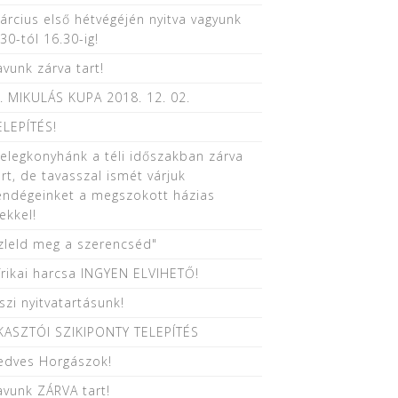
árcius első hétvégéjén nyitva vagyunk
.30-tól 16.30-ig!
avunk zárva tart!
X. MIKULÁS KUPA 2018. 12. 02.
ELEPÍTÉS!
elegkonyhánk a téli időszakban zárva
art, de tavasszal ismét várjuk
endégeinket a megszokott házias
zekkel!
Ízleld meg a szerencséd"
frikai harcsa INGYEN ELVIHETŐ!
szi nyitvatartásunk!
KASZTÓI SZIKIPONTY TELEPÍTÉS
edves Horgászok!
avunk ZÁRVA tart!