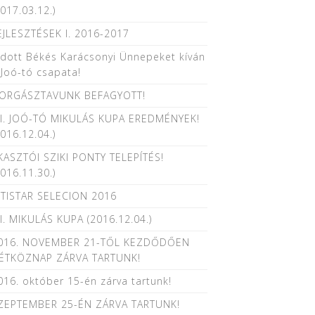
2017.03.12.)
EJLESZTÉSEK I. 2016-2017
ldott Békés Karácsonyi Ünnepeket kíván
 Joó-tó csapata!
ORGÁSZTAVUNK BEFAGYOTT!
II. JOÓ-TÓ MIKULÁS KUPA EREDMÉNYEK!
2016.12.04.)
KASZTÓI SZIKI PONTY TELEPÍTÉS!
2016.11.30.)
ITISTAR SELECION 2016
II. MIKULÁS KUPA (2016.12.04.)
016. NOVEMBER 21-TŐL KEZDŐDŐEN
ÉTKÖZNAP ZÁRVA TARTUNK!
016. október 15-én zárva tartunk!
ZEPTEMBER 25-ÉN ZÁRVA TARTUNK!