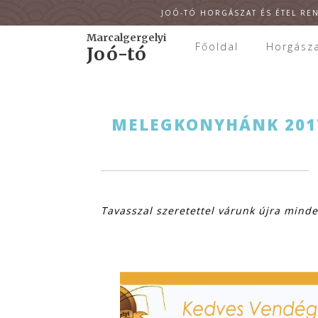
JOÓ-TÓ HORGÁSZAT ÉS ÉTEL REN
Marcalgergelyi
Főoldal
Horgász
Joó-tó
MELEGKONYHÁNK 2017
FOGLALHATÓ 
Marcalge
Rönk-
(tópart
Tavasszal szeretettel várunk újra minde
Vendé
Horgá