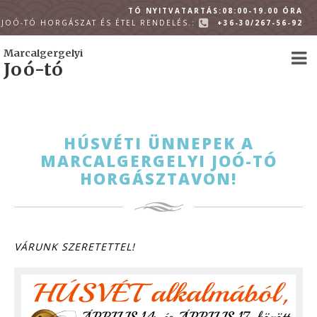
TÓ NYITVATARTÁS:08:00-19.00 ÓRA
JOÓ-TÓ HORGÁSZAT ÉS ÉTEL RENDELÉS.:
+36-30/267-56-92
Marcalgergelyi
Joó-tó
HÚSVÉTI ÜNNEPEK A
MARCALGERGELYI JOÓ-TÓ
HORGÁSZTAVON!
VÁRUNK SZERETETTEL!