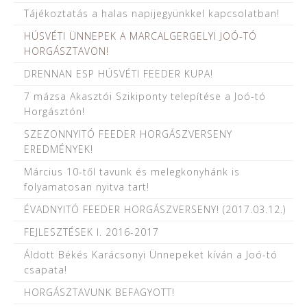
Tájékoztatás a halas napijegyünkkel kapcsolatban!
HÚSVÉTI ÜNNEPEK A MARCALGERGELYI JOÓ-TÓ
HORGÁSZTAVON!
DRENNAN ESP HÚSVÉTI FEEDER KUPA!
7 mázsa Akasztói Szikiponty telepítése a Joó-tó
Horgásztón!
SZEZONNYITÓ FEEDER HORGÁSZVERSENY
EREDMÉNYEK!
Március 10-től tavunk és melegkonyhánk is
folyamatosan nyitva tart!
ÉVADNYITÓ FEEDER HORGÁSZVERSENY! (2017.03.12.)
FEJLESZTÉSEK I. 2016-2017
Áldott Békés Karácsonyi Ünnepeket kíván a Joó-tó
csapata!
HORGÁSZTAVUNK BEFAGYOTT!