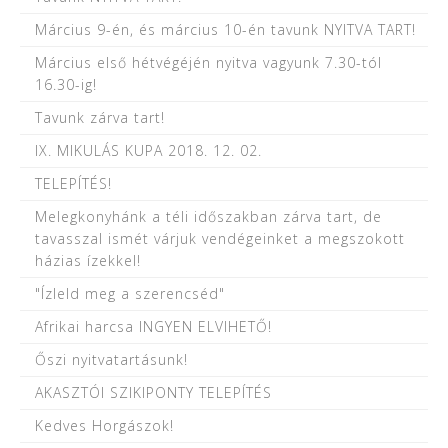
Március 9-én, és március 10-én tavunk NYITVA TART!
Március első hétvégéjén nyitva vagyunk 7.30-tól
16.30-ig!
Tavunk zárva tart!
IX. MIKULÁS KUPA 2018. 12. 02.
TELEPÍTÉS!
Melegkonyhánk a téli időszakban zárva tart, de
tavasszal ismét várjuk vendégeinket a megszokott
házias ízekkel!
"Ízleld meg a szerencséd"
Afrikai harcsa INGYEN ELVIHETŐ!
Őszi nyitvatartásunk!
AKASZTÓI SZIKIPONTY TELEPÍTÉS
Kedves Horgászok!