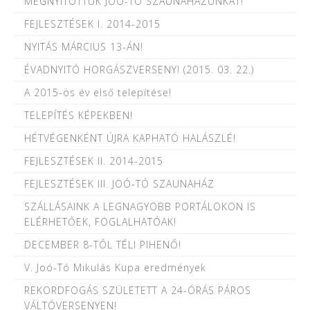
MEGNYITOTTUK JOÓ-TÓ SZAUNAHÁZUNKAT!
FEJLESZTÉSEK I. 2014-2015
NYITÁS MÁRCIUS 13-ÁN!
ÉVADNYITÓ HORGÁSZVERSENY! (2015. 03. 22.)
A 2015-ös év első telepítése!
TELEPÍTÉS KÉPEKBEN!
HÉTVÉGENKÉNT ÚJRA KAPHATÓ HALÁSZLÉ!
FEJLESZTÉSEK II. 2014-2015
FEJLESZTÉSEK III. JOÓ-TÓ SZAUNAHÁZ
SZÁLLÁSAINK A LEGNAGYOBB PORTÁLOKON IS
ELÉRHETŐEK, FOGLALHATÓAK!
DECEMBER 8-TÓL TÉLI PIHENŐ!
V. Joó-Tó Mikulás Kupa eredmények
REKORDFOGÁS SZÜLETETT A 24-ÓRÁS PÁROS
VÁLTÓVERSENYEN!