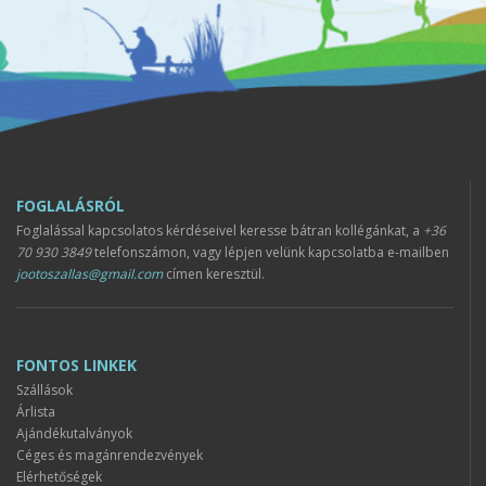
FOGLALÁSRÓL
Foglalással kapcsolatos kérdéseivel keresse bátran kollégánkat, a
+36
70 930 3849
telefonszámon, vagy lépjen velünk kapcsolatba e-mailben
jootoszallas@gmail.com
címen keresztül.
FONTOS LINKEK
Szállások
Árlista
Ajándékutalványok
Céges és magánrendezvények
Elérhetőségek