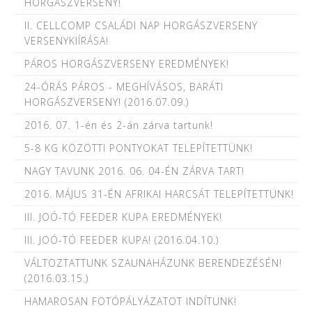
HORGÁSZVERSENY!
II. CELLCOMP CSALÁDI NAP HORGÁSZVERSENY
VERSENYKIÍRÁSA!
PÁROS HORGÁSZVERSENY EREDMÉNYEK!
24-ÓRÁS PÁROS - MEGHÍVÁSOS, BARÁTI
HORGÁSZVERSENY! (2016.07.09.)
2016. 07. 1-én és 2-án zárva tartunk!
5-8 KG KÖZÖTTI PONTYOKAT TELEPÍTETTÜNK!
NAGY TAVUNK 2016. 06. 04-ÉN ZÁRVA TART!
2016. MÁJUS 31-ÉN AFRIKAI HARCSÁT TELEPÍTETTÜNK!
III. JOÓ-TÓ FEEDER KUPA EREDMÉNYEK!
III. JOÓ-TÓ FEEDER KUPA! (2016.04.10.)
VÁLTOZTATTUNK SZAUNAHÁZUNK BERENDEZÉSÉN!
(2016.03.15.)
HAMAROSAN FOTÓPÁLYÁZATOT INDÍTUNK!