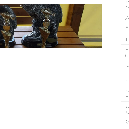
R
P
J
M
H
15
M
(
J
I
K
S
H
S
K
R