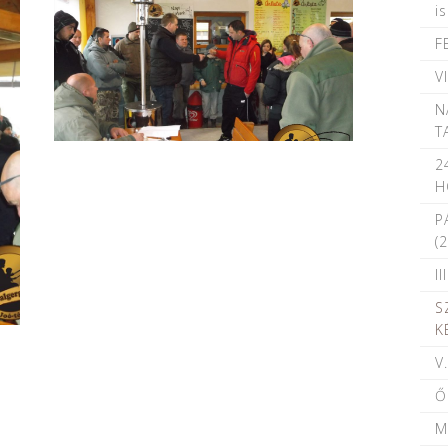
i
F
V
N
T
2
H
P
(
I
S
K
V
Ő
M