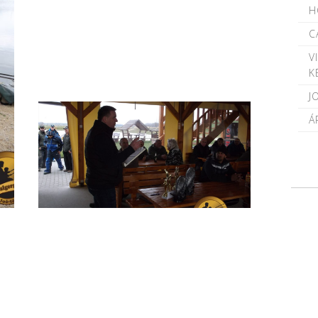
H
C
V
K
J
Á