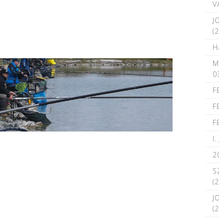
V
J
(
H
M
0
F
F
F
I
2
S
(
J
(