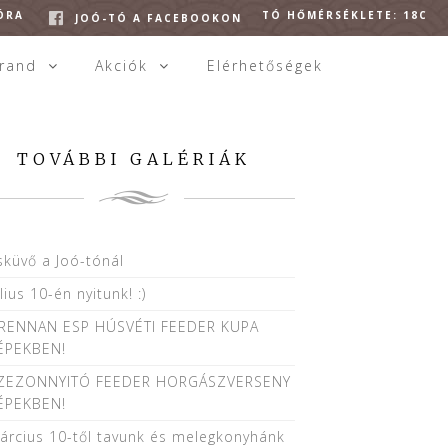
 ÓRA
TÓ HŐMÉRSÉKLETE: 18C
JOÓ-TÓ A FACEBOOKON
trand
Akciók
Elérhetőségek
TOVÁBBI GALÉRIÁK
sküvő a Joó-tónál
úlius 10-én nyitunk! :)
RENNAN ESP HÚSVÉTI FEEDER KUPA
ÉPEKBEN!
ZEZONNYITÓ FEEDER HORGÁSZVERSENY
ÉPEKBEN!
árcius 10-től tavunk és melegkonyhánk