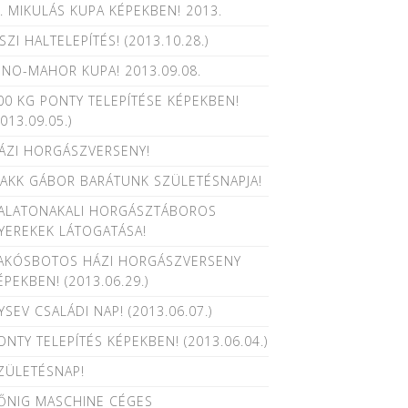
V. MIKULÁS KUPA KÉPEKBEN! 2013.
SZI HALTELEPÍTÉS! (2013.10.28.)
INO-MAHOR KUPA! 2013.09.08.
00 KG PONTY TELEPÍTÉSE KÉPEKBEN!
2013.09.05.)
ÁZI HORGÁSZVERSENY!
AKK GÁBOR BARÁTUNK SZÜLETÉSNAPJA!
ALATONAKALI HORGÁSZTÁBOROS
YEREKEK LÁTOGATÁSA!
AKÓSBOTOS HÁZI HORGÁSZVERSENY
ÉPEKBEN! (2013.06.29.)
YSEV CSALÁDI NAP! (2013.06.07.)
ONTY TELEPÍTÉS KÉPEKBEN! (2013.06.04.)
ZÜLETÉSNAP!
ŐNIG MASCHINE CÉGES