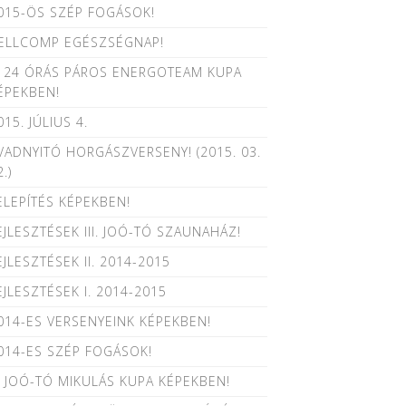
015-ÖS SZÉP FOGÁSOK!
ELLCOMP EGÉSZSÉGNAP!
I. 24 ÓRÁS PÁROS ENERGOTEAM KUPA
ÉPEKBEN!
015. JÚLIUS 4.
VADNYITÓ HORGÁSZVERSENY! (2015. 03.
.)
ELEPÍTÉS KÉPEKBEN!
EJLESZTÉSEK III. JOÓ-TÓ SZAUNAHÁZ!
EJLESZTÉSEK II. 2014-2015
EJLESZTÉSEK I. 2014-2015
014-ES VERSENYEINK KÉPEKBEN!
014-ES SZÉP FOGÁSOK!
. JOÓ-TÓ MIKULÁS KUPA KÉPEKBEN!