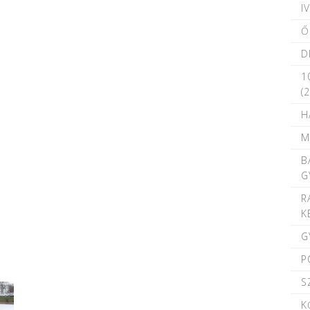
I
Ő
D
1
(
H
M
B
G
R
K
G
P
S
K