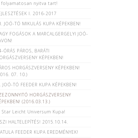
s folyamatosan nyitva tart!
EJLESZTÉSEK I. 2016-2017
II. JOÓ-TÓ MIKULÁS KUPA KÉPEKBEN!
AGY FOGÁSOK A MARCALGERGELYI JOÓ-
AVON!
4-ÓRÁS PÁROS, BARÁTI
ORGÁSZVERSENY KÉPEKBEN!
ÁROS HORGÁSZVERSENY KÉPEKBEN!
2016. 07. 10.)
II. JOÓ-TÓ FEEDER KUPA KÉPEKBEN!
ZEZONNYITÓ HORGÁSZVERSENY
ÉPEKBEN! (2016.03.13.)
. Star Leicht Universum Kupa!
SZI HALTELEPÍTÉS! 2015.10.14.
ATULA FEEDER KUPA EREDMÉNYEK!