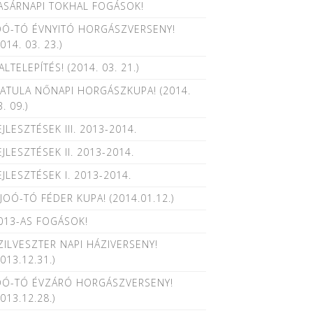
ASÁRNAPI TOKHAL FOGÁSOK!
OÓ-TÓ ÉVNYITÓ HORGÁSZVERSENY!
2014. 03. 23.)
ALTELEPÍTÉS! (2014. 03. 21.)
ATULA NŐNAPI HORGÁSZKUPA! (2014.
3. 09.)
EJLESZTÉSEK III. 2013-2014.
EJLESZTÉSEK II. 2013-2014.
EJLESZTÉSEK I. 2013-2014.
. JOÓ-TÓ FÉDER KUPA! (2014.01.12.)
013-AS FOGÁSOK!
ZILVESZTER NAPI HÁZIVERSENY!
2013.12.31.)
OÓ-TÓ ÉVZÁRÓ HORGÁSZVERSENY!
2013.12.28.)