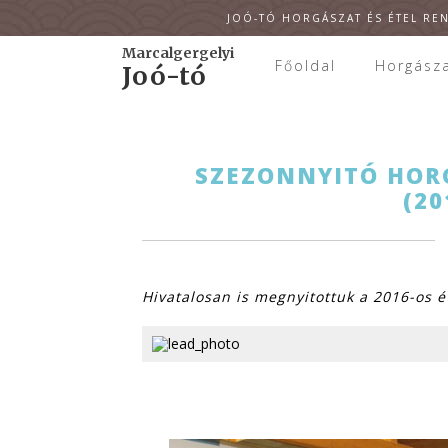
JOÓ-TÓ HORGÁSZAT ÉS ÉTEL REN
Marcalgergelyi
Főoldal
Horgász
Joó-tó
SZEZONNYITÓ HOR
FOGLALHATÓ 
(20
Marcalge
Rönk-
(tópart
Hivatalosan is megnyitottuk a 2016-os é
Vendé
Horgá