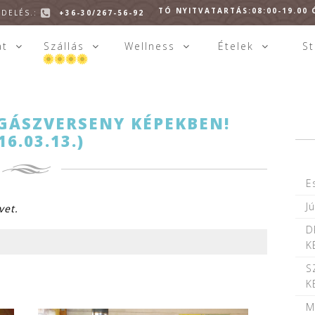
TÓ NYITVATARTÁS:08:00-19.00
DELÉS.:
+36-30/267-56-92
at
Szállás
Wellness
Ételek
S
GÁSZVERSENY KÉPEKBEN!
Árak,
SZÁLLÁSOK
csomagok
16.03.13.)
rgelyi
Ajándékutalványok
Vendégház
E
Foglaltsági
on)
mutató
J
vet.
gház
D
K
szház
S
K
M