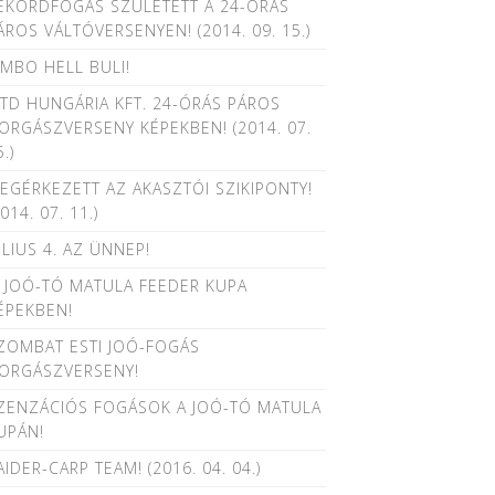
EKORDFOGÁS SZÜLETETT A 24-ÓRÁS
ÁROS VÁLTÓVERSENYEN! (2014. 09. 15.)
AMBO HELL BULI!
TD HUNGÁRIA KFT. 24-ÓRÁS PÁROS
ORGÁSZVERSENY KÉPEKBEN! (2014. 07.
.)
EGÉRKEZETT AZ AKASZTÓI SZIKIPONTY!
2014. 07. 11.)
ÚLIUS 4. AZ ÜNNEP!
I. JOÓ-TÓ MATULA FEEDER KUPA
ÉPEKBEN!
ZOMBAT ESTI JOÓ-FOGÁS
ORGÁSZVERSENY!
ZENZÁCIÓS FOGÁSOK A JOÓ-TÓ MATULA
UPÁN!
AIDER-CARP TEAM! (2016. 04. 04.)