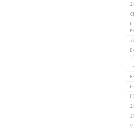
2
C
I
K
2
É
22
T
F
F
F
2
2
V